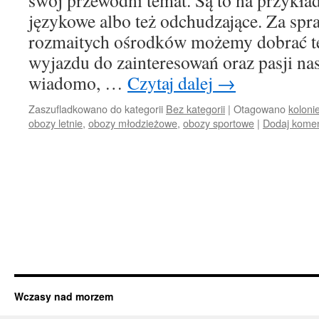
swój przewodni temat. Są to na przykła
językowe albo też odchudzające. Za spr
rozmaitych ośrodków możemy dobrać t
wyjazdu do zainteresowań oraz pasji na
wiadomo, …
Czytaj dalej
→
Zaszufladkowano do kategorii
Bez kategorii
|
Otagowano
kolonie
obozy letnie
,
obozy młodzieżowe
,
obozy sportowe
|
Dodaj kome
Wczasy nad morzem