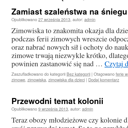
Zamiast szaleństwa na śniegu
Opublikowano
27 września 2013
,
autor:
admin
Zimowiska to znakomita okazja dla dzie
podczas ferii zimowych wreszcie odpocz
oraz nabrać nowych sił i ochoty do nauki
zimowe trwają niezwykle krótko, dlateg
powinien zastanowić się nad …
Czytaj 
Zaszufladkowano do kategorii
Bez kategorii
|
Otagowano
ferie 
zimowe
,
zimowiska
,
zimowiska dla dzieci
|
Dodaj komentarz
Przewodni temat kolonii
Opublikowano
9 września 2013
,
autor:
admin
Teraz obozy młodzieżowe czy kolonie dl