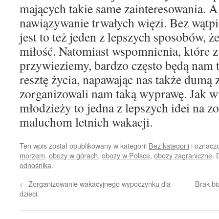
mających takie same zainteresowania. A 
nawiązywanie trwałych więzi. Bez wątpi
jest to też jeden z lepszych sposobów, 
miłość. Natomiast wspomnienia, które 
przywieziemy, bardzo często będą nam t
resztę życia, napawając nas także dumą 
zorganizowali nam taką wyprawę. Jak wi
młodzieży to jedna z lepszych idei na z
maluchom letnich wakacji.
Ten wpis został opublikowany w kategorii
Bez kategorii
i oznacz
morzem
,
obozy w górach
,
obozy w Polsce
,
obozy zagraniczne
. 
odnośnika
.
←
Zorganizowanie wakacyjnego wypoczynku dla
Brak bi
dzieci