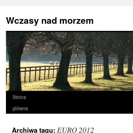
Przejdź
do
Wczasy nad morzem
treści
Strona
główna
EURO 2012
Archiwa tagu: