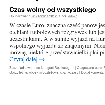
Czas wolny od wszystkiego
Opublikowano
20 czerwca 2012
,
autor:
admin
W czasie Euro, znaczna część panów je
otchłani futbolowych rozgrywek lub jes
uczestnikami. A w sumie wyjazd na Eur
wspólnego wyjazdu ze znajomymi. Niem
mówię, niektóre przedstawicielki płci 
Czytaj dalej
→
Zaszufladkowano do kategorii
Bez kategorii
|
Otagowano
euro
,
obozy letnie
,
obozy młodzieżowe
,
spa
,
wczasy
|
Dodaj komentar