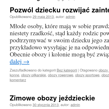
Pozwól dziecku rozwijać zain
Opublikowano
29 maja 2013
,
autor:
admin
Młode osoby, które mają w sobie prawdzi
niestety rzadkość, stąd każdy rodzic pow
podtrzymywać w swoim dziecku jego za
przykładowo wysyłając je na odpowiedn
Obecnie obozy i kolonie mogą być zwi
dalej
→
Zaszufladkowano do kategorii
Bez kategorii
|
Otagowano
obozy 
konne
,
obozy piłkarskie
,
obozy rowerowe
,
obozy sportowe
,
oboz
komentarz
Zimowe obozy jeździeckie
Opublikowano
30 stycznia 2013
,
autor:
admin