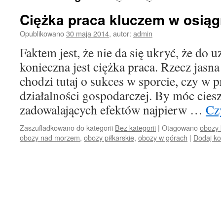
Ciężka praca kluczem w osiąg
Opublikowano
30 maja 2014
,
autor:
admin
Faktem jest, że nie da się ukryć, że do 
konieczna jest ciężka praca. Rzecz jasn
chodzi tutaj o sukces w sporcie, czy w 
działalności gospodarczej. By móc ciesz
zadowalających efektów najpierw …
Cz
Zaszufladkowano do kategorii
Bez kategorii
|
Otagowano
obozy 
obozy nad morzem
,
obozy piłkarskie
,
obozy w górach
|
Dodaj k