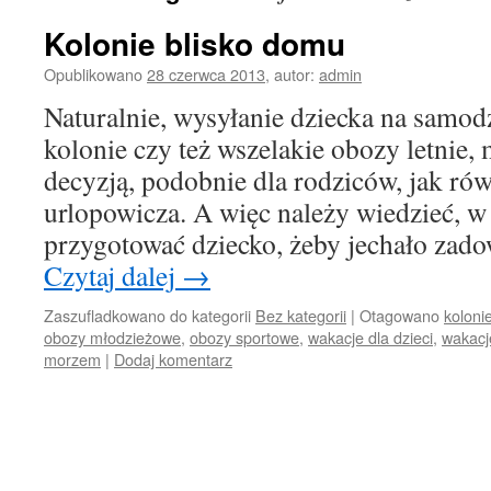
Kolonie blisko domu
Opublikowano
28 czerwca 2013
,
autor:
admin
Naturalnie, wysyłanie dziecka na samodz
kolonie czy też wszelakie obozy letnie,
decyzją, podobnie dla rodziców, jak ró
urlopowicza. A więc należy wiedzieć, w
przygotować dziecko, żeby jechało zad
Czytaj dalej
→
Zaszufladkowano do kategorii
Bez kategorii
|
Otagowano
koloni
obozy młodzieżowe
,
obozy sportowe
,
wakacje dla dzieci
,
wakacj
morzem
|
Dodaj komentarz