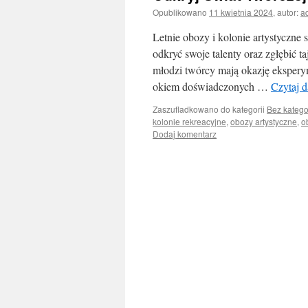
Opublikowano
11 kwietnia 2024
,
autor:
a
Letnie obozy i kolonie artystyczne
odkryć swoje talenty oraz zgłębić t
młodzi twórcy mają okazję eksperym
okiem doświadczonych …
Czytaj d
Zaszufladkowano do kategorii
Bez katego
kolonie rekreacyjne
,
obozy artystyczne
,
o
Dodaj komentarz