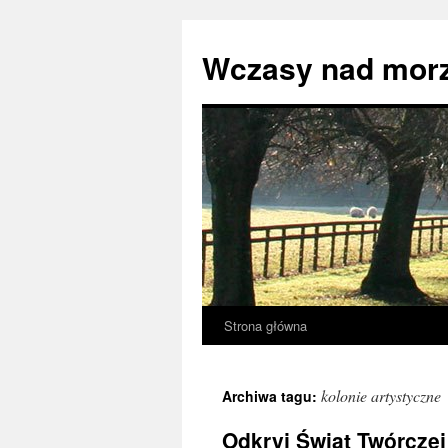
Przejdź
do
Wczasy nad mor
treści
Strona główna
kolonie artystyczne
Archiwa tagu:
Odkryj Świat Twórczej