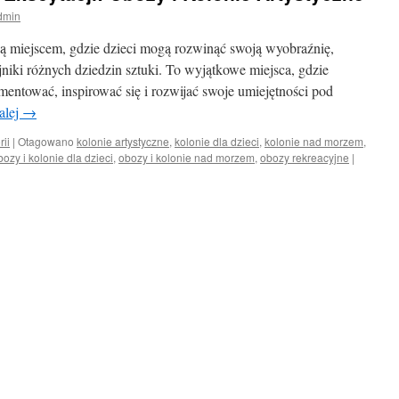
dmin
 są miejscem, gdzie dzieci mogą rozwinąć swoją wyobraźnię,
ajniki różnych dziedzin sztuki. To wyjątkowe miejsca, gdzie
entować, inspirować się i rozwijać swoje umiejętności pod
alej
→
rii
|
Otagowano
kolonie artystyczne
,
kolonie dla dzieci
,
kolonie nad morzem
,
bozy i kolonie dla dzieci
,
obozy i kolonie nad morzem
,
obozy rekreacyjne
|