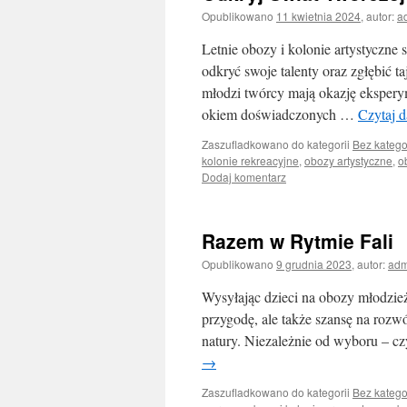
Opublikowano
11 kwietnia 2024
,
autor:
a
Letnie obozy i kolonie artystyczne
odkryć swoje talenty oraz zgłębić t
młodzi twórcy mają okazję eksperym
okiem doświadczonych …
Czytaj d
Zaszufladkowano do kategorii
Bez katego
kolonie rekreacyjne
,
obozy artystyczne
,
o
Dodaj komentarz
Razem w Rytmie Fali
Opublikowano
9 grudnia 2023
,
autor:
adm
Wysyłając dzieci na obozy młodzie
przygodę, ale także szansę na rozw
natury. Niezależnie od wyboru – cz
→
Zaszufladkowano do kategorii
Bez katego