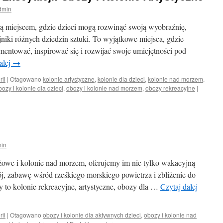
dmin
 są miejscem, gdzie dzieci mogą rozwinąć swoją wyobraźnię,
ajniki różnych dziedzin sztuki. To wyjątkowe miejsca, gdzie
entować, inspirować się i rozwijać swoje umiejętności pod
alej
→
rii
|
Otagowano
kolonie artystyczne
,
kolonie dla dzieci
,
kolonie nad morzem
,
bozy i kolonie dla dzieci
,
obozy i kolonie nad morzem
,
obozy rekreacyjne
|
in
żowe i kolonie nad morzem, oferujemy im nie tylko wakacyjną
ój, zabawę wśród rześkiego morskiego powietrza i zbliżenie do
y to kolonie rekreacyjne, artystyczne, obozy dla …
Czytaj dalej
rii
|
Otagowano
obozy i kolonie dla aktywnych dzieci
,
obozy i kolonie nad