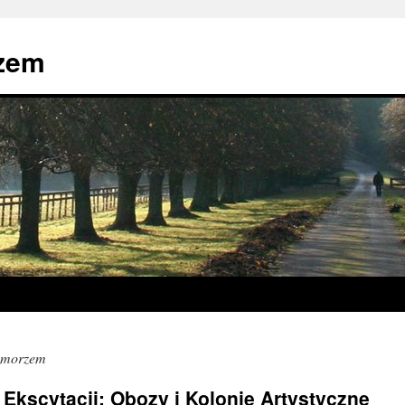
zem
d morzem
 Ekscytacji: Obozy i Kolonie Artystyczne