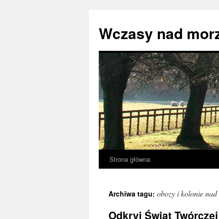
Przejdź
do
Wczasy nad mor
treści
Strona główna
obozy i kolonie na
Archiwa tagu:
Odkryj Świat Twórczej